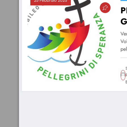
25 Febbraio 2025
P
G
Ve
Vol
pe